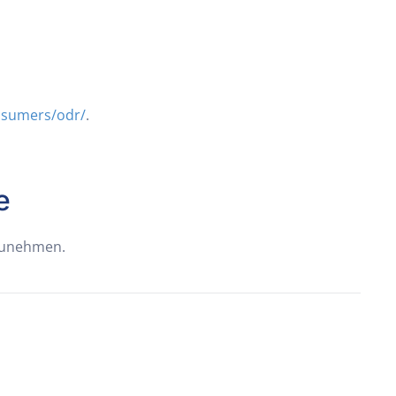
nsumers/odr/
.
e
lzunehmen.