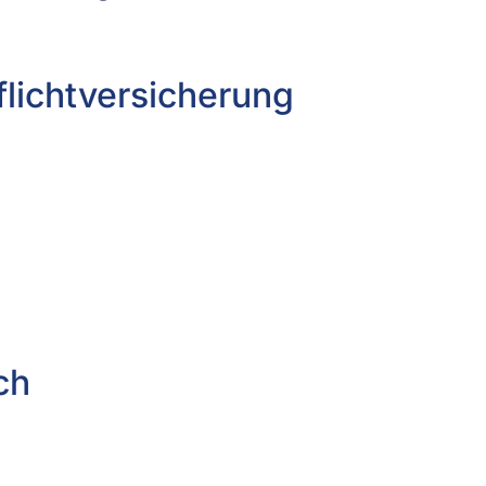
licht­versicherung
ch