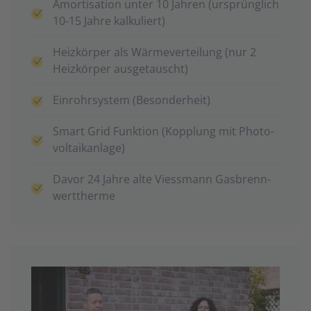
Amortisation unter 10 Jahren (ursprünglich
10-15 Jahre kalkuliert)
Heiz­körper als Wärme­verteilung (nur 2
Heiz­körper aus­ge­tauscht)
Ein­rohr­system (Besonderheit)
Smart Grid Funktion (Kopplung mit Photo­
voltaik­anlage)
Davor 24 Jahre alte Viessmann Gas­brenn­
wert­therme