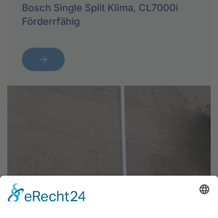
Bosch Single Split Klima, CL7000i
Förderrfähig