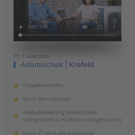
7. JUNI 2023
Adamischak | Krefeld
Doppel­haus­hälfte
Bosch Wärme­pumpe
Fuß­boden­heizung (Wohn­zimmer
nachgerüstet) & Heizkörper (ausgetauscht)
Davor 27 Jahre alte Gas­heizung