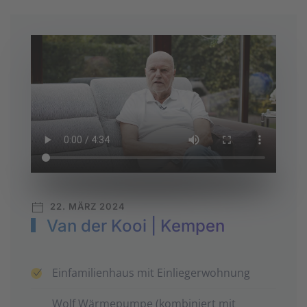
22. MÄRZ 2024
Van der Kooi | Kempen
Ein­familien­haus mit Ein­lieger­wohnung
Wolf Wärme­pumpe (kombiniert mit