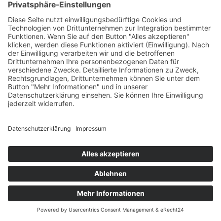
19. JUNI 2025
Bosch Klima Single Split 5,3 kW