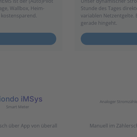
MS ist der (Auto)Pilot
Unser dynamischer Strom
ge, Wall­box, Heim­
Stunde des Tages direkte
kosten­sparend.
variablen Netz­ent­gelte.
gerade hin­geht.
riondo iMSys
Analoger Stromzähl
Smart Meter
sch über App von überall
Manuell im Zählersc