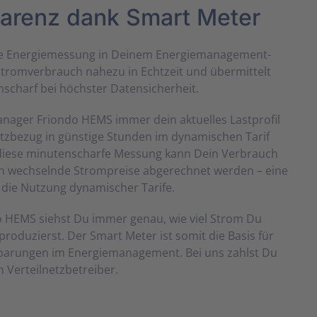
parenz dank Smart Meter
ie Energie­messung in Deinem Energie­management­
trom­verbrauch nahezu in Echt­zeit und über­mittelt
­scharf bei höchster Daten­sicherheit.
nager Friondo HEMS immer dein aktuelles Last­profil
z­bezug in günstige Stunden im dynamischen Tarif
diese minuten­scharfe Messung kann Dein Ver­brauch
ch wechselnde Strom­preise abgerechnet werden – eine
r die Nutzung dynamischer Tarife.
 HEMS siehst Du immer genau, wie viel Strom Du
ro­duzierst. Der Smart Meter ist somit die Basis für
­spar­ungen im Energie­management. Bei uns zahlst Du
er­teil­netz­be­treiber.