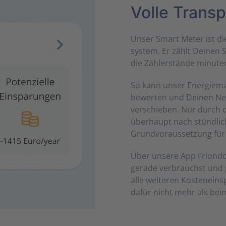
Volle Trans
Unser Smart Meter ist d
system. Er zählt Deinen S
die Zähler­stände minuten
So kann unser Energie­ma
bewerten und Deinen Net
ver­schieben. Nur durch 
über­haupt nach stündli
Grund­vor­aus­setzung fü
Über unsere App Friondo
gerade ver­brauchst und p
alle weiteren Kosten­ein
dafür nicht mehr als beim V