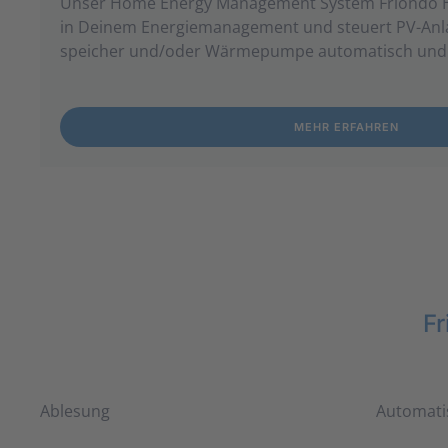
Unser Home Energy Management System Friondo HE
in Deinem Energie­management und steuert PV-Anla
speicher und/oder Wärme­pumpe auto­matisch und 
MEHR ERFAHREN
F
Ablesung
Automati