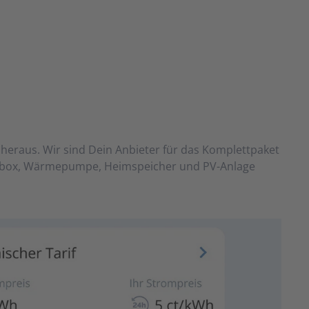
heraus. Wir sind Dein Anbieter für das Komplett­paket
box, Wärme­pumpe, Heim­speicher und PV-Anlage