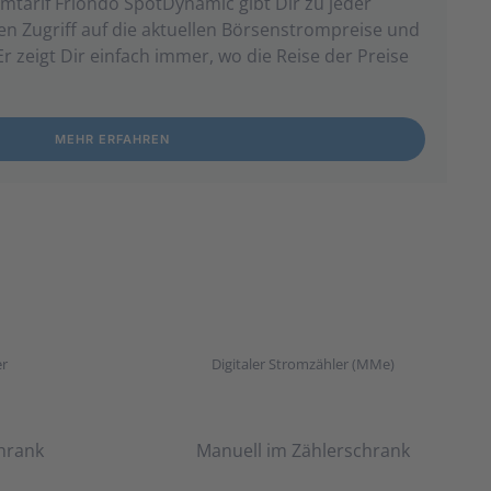
­tarif Friondo SpotDynamic gibt Dir zu jeder
n Zugriff auf die aktuellen Börsen­strom­preise und
 Er zeigt Dir ein­fach immer, wo die Reise der Preise
MEHR ERFAHREN
er
Digitaler Stromzähler (MMe)
hrank
Manuell im Zählerschrank